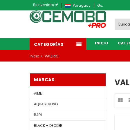
Bienvenido/a!
Paraguay
Gs.
INICIO
CATE
CATEGORÍAS
»
Inicio
VALERIO
MARCAS
VAL
AIMEI
AQUASTRONG
BARI
BLACK + DECKER