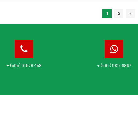
1
2
+ (595) 61 578 458
+ (595) 981716867