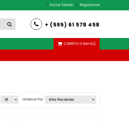
Iniciar Sesión
Registrarse
+ (595) 61 578 458
CARRITO
0 Item(s)
AMPERIMETRO, VOLTIMETRO Y FRECUENCIMETRO
Ordenar Por: