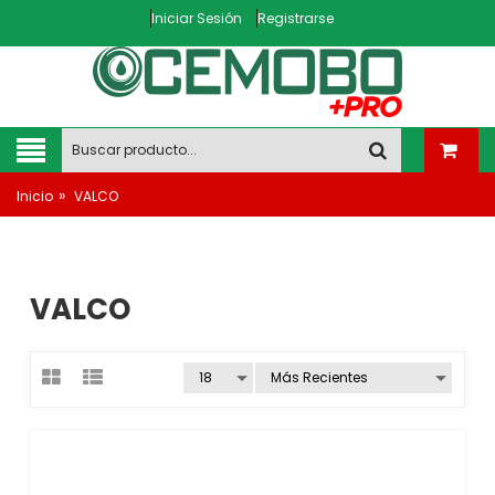
Iniciar Sesión
Registrarse
»
Inicio
VALCO
VALCO